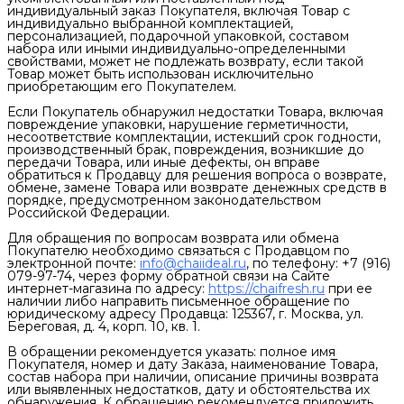
индивидуальный заказ Покупателя, включая Товар с
индивидуально выбранной комплектацией,
персонализацией, подарочной упаковкой, составом
набора или иными индивидуально-определенными
свойствами, может не подлежать возврату, если такой
Товар может быть использован исключительно
приобретающим его Покупателем.
Если Покупатель обнаружил недостатки Товара, включая
повреждение упаковки, нарушение герметичности,
несоответствие комплектации, истекший срок годности,
производственный брак, повреждения, возникшие до
передачи Товара, или иные дефекты, он вправе
обратиться к Продавцу для решения вопроса о возврате,
обмене, замене Товара или возврате денежных средств в
порядке, предусмотренном законодательством
Российской Федерации.
Для обращения по вопросам возврата или обмена
Покупателю необходимо связаться с Продавцом по
электронной почте:
info@chaiideal.ru
, по телефону: +7 (916)
079-97-74, через форму обратной связи на Сайте
интернет-магазина по адресу:
https://chaifresh.ru
при ее
наличии либо направить письменное обращение по
юридическому адресу Продавца: 125367, г. Москва, ул.
Береговая, д. 4, корп. 10, кв. 1.
В обращении рекомендуется указать: полное имя
Покупателя, номер и дату Заказа, наименование Товара,
состав набора при наличии, описание причины возврата
или выявленных недостатков, дату и обстоятельства их
обнаружения. К обращению рекомендуется приложить