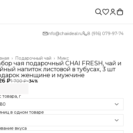
info@chaiideal.ru
8 (916) 079-97-74
вная
›
Подарочный чай
›
Микс
бор чая подарочный CHAI FRESH, чай и
йный напиток листовой в тубусах, 3 шт
одарок женщине и мужчине
126 ₽
1 700 ₽
−
34
%
 товара, г
180
иниц в одном товаре
3
звание вкуса