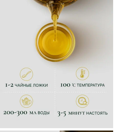
Фо
Раз
Фе
Сво
Вк
Ед
Вес
Ми
Ма
те
Не
Ос
пр
Сро
Ус