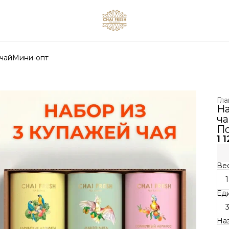
чай
Мини-опт
Гла
На
ча
П
1 
Вес
Ед
На