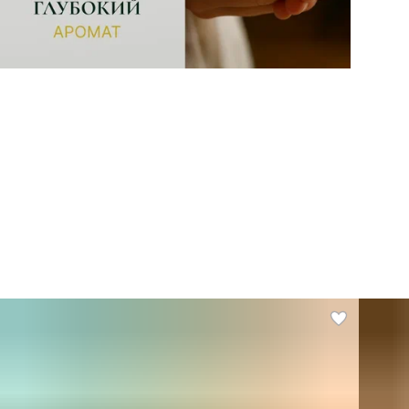
Со
По
Бр