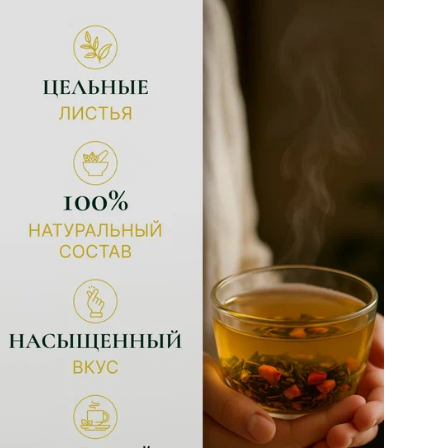
Со
Стр
Уп
Вес
Ко
На