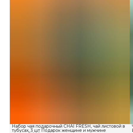
Набор чая подарочный CHAI FRESH, чай листовой в
тубусах, 3 шт Подарок женщине и мужчине