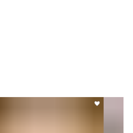
Ароматы" + Чай травяной
"Карибские Ароматы"
держит
Витамины
дарочный набор
Да
енд
CHAI FRESH