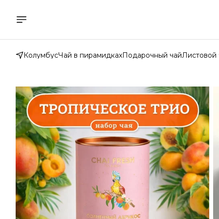
Колумбус
Чай в пирамидках
Подарочный чай
Листовой 