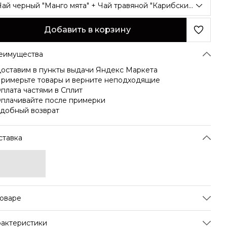
Чай черный "Манго мята" + Чай травяной "Карибские Ароматы" + Чай травяной "Карибские Ароматы"
Добавить в корзину
еимущества
оставим в пункты выдачи Яндекс Маркета
римерьте товары и верните неподходящие
плата частями в Сплит
плачивайте после примерки
добный возврат
ставка
товаре
дарочный набор чая CHAI FRESH – идеальное решение
рактеристики