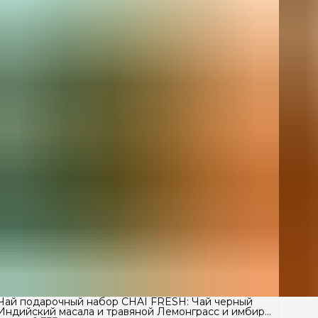
Чай подарочный набор CHAI FRESH: Чай черный
Индийский масала и травяной Лемонграсс и имбирь