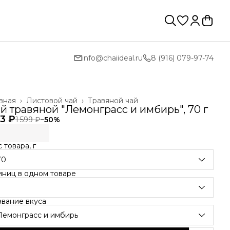
info@chaiideal.ru
8 (916) 079-97-74
вная
›
Листовой чай
›
Травяной чай
й травяной "Лемонграсс и имбирь", 70 г
3 ₽
1 599 ₽
−
50
%
 товара, г
70
иниц в одном товаре
звание вкуса
Лемонграсс и имбирь