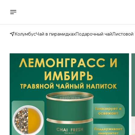
Колумбус
Чай в пирамидках
Подарочный чай
Листовой 