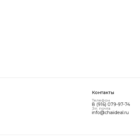
к годности в днях
730
ловия хранения
В сухом месте, при
температуре до 22 градусов.
став
Имбирь, лемонграсс, цедра
лимона, корень солодки.
ана-изготовитель
Россия
аковка
Тубус
 с упаковкой, г
135
д продавца
CI-LG
звание вкуса
Лемонграсс и имбирь
енд
CHAI FRESH
Контакты
Телефон
8 (916) 079-97-74
Эл. почта
info@chaiideal.ru