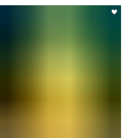
Ед
Вес
Ми
Ма
те
Не
Ос
пр
Эне
кка
Бел
Жир
Угл
Ко
уп
ТН