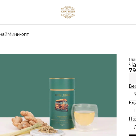
чай
Мини-опт
Гла
Ча
79
Вес
Ед
1
На