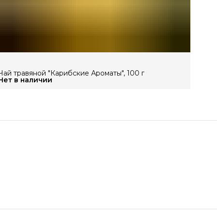
Сро
Ус
Со
Стр
Уп
Чай травяной "Карибские Ароматы", 100 г
Вес
Нет в наличии
Ко
На
Бр