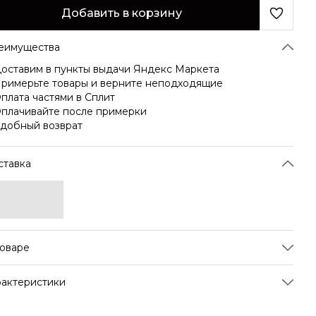
Добавить в корзину
еимущества
оставим в пункты выдачи Яндекс Маркета
римерьте товары и верните неподходящие
плата частями в Сплит
плачивайте после примерки
добный возврат
ставка
товаре
от изысканный рассыпной и крупнолистовой лимонный
рактеристики
, фруктовый и травяной, сочетает пикантные нотки
иря с мягкой свежестью лемонграсса, создавая
тикул
CI-LG
рмоничный и бодрящий вкус. Яркие акценты цедры