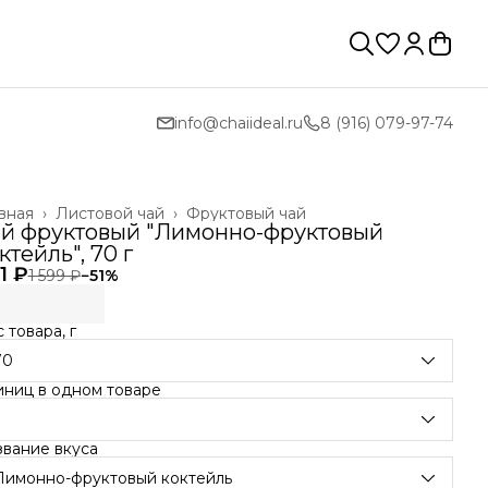
info@chaiideal.ru
8 (916) 079-97-74
вная
›
Листовой чай
›
Фруктовый чай
й фруктовый "Лимонно-фруктовый
ктейль", 70 г
1 ₽
1 599 ₽
−
51
%
 товара, г
70
иниц в одном товаре
звание вкуса
Лимонно-фруктовый коктейль