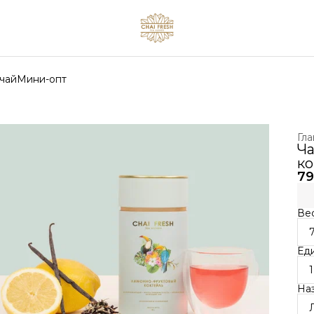
чай
Мини-опт
Гла
Ча
ко
79
Вес
Ед
1
На