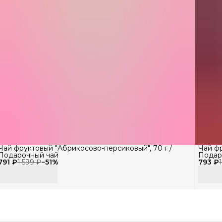
Сро
Ус
Со
Стр
Уп
Вес
Ко
Чай фруктовый "Абрикосово-персиковый", 70 г /
Чай ф
Подарочный чай
Подар
На
791 ₽
1 599 ₽
−
51
%
793 ₽
Бр