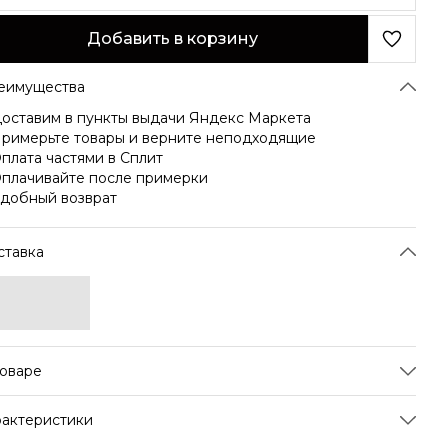
Добавить в корзину
еимущества
оставим в пункты выдачи Яндекс Маркета
римерьте товары и верните неподходящие
плата частями в Сплит
плачивайте после примерки
добный возврат
ставка
товаре
от освежающий чай представляет собой гармоничное
рактеристики
етание яркого гибискуса, сладости сушеного яблока,
слых нот черной смородины и экзотической свежести