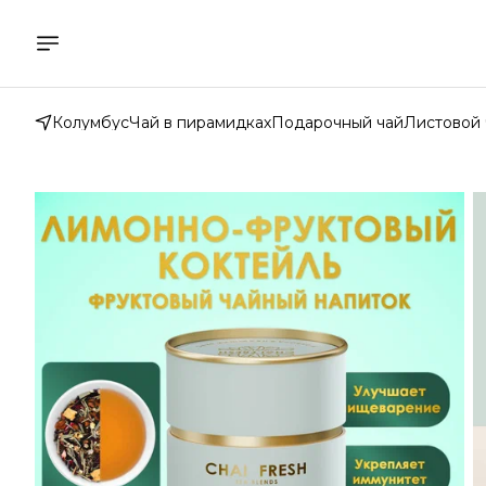
Колумбус
Чай в пирамидках
Подарочный чай
Листовой 