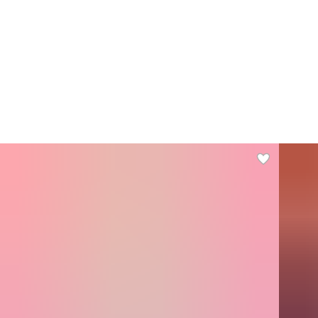
Вк
Ед
Вес
Ми
Ма
те
Не
Ос
пр
Эне
кка
Бел
Жир
Угл
Ко
уп
ТН