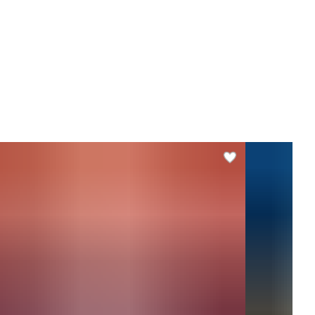
ус
Гибискус, Лемонграсс,
Яблоко, Черная смородина,
Ананас, Имбирь, Шиповник,
Корица
иниц в одном товаре
1
 товара, г
70
нимальная температура
10
ксимальная
22
мпература
 содержит
без ГМО, без глютена, без
искусственных добавок, без
искусственных красителей
обенности напитков,
Вегетарианский продукт,
одуктов питания
Диетический продукт,
Натуральный продукт
ргетическая ценность,
4.4
л/100 г
ки, г/100 г
0.1
ы, г/100 г
0
еводы, г/100 г
1
личество заводских
1
аковок
 ВЭД коды ЕАЭС
2106909808 - Прочие
пищевые продукты, в другом
месте не поименованные или