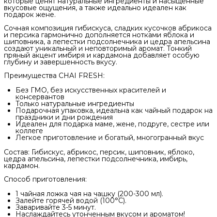
которые ценят натуральные ингредиенты и насыщенные
вкусовые ощущения, а также идеально идеален как
подарок жене.
Сочная композиция гибискуса, сладких кусочков абрикоса
и персика гармонично дополняется нотками яблока и
шиповника, а лепестки подсолнечника и цедра апельсина
создают уникальный и неповторимый аромат. Тонкий
пряный акцент имбиря и кардамона добавляет особую
глубину и завершенность вкусу.
Преимущества CHAI FRESH:
Без ГМО, без искусственных красителей и
консервантов
Только натуральные ингредиенты
Подарочная упаковка, идеальна как чайный подарок на
праздники и дни рождения
Идеален для подарка маме, жене, подруге, сестре или
коллеге
Легкое приготовление и богатый, многогранный вкус
Состав: Гибискус, абрикос, персик, шиповник, яблоко,
цедра апельсина, лепестки подсолнечника, имбирь,
кардамон.
Способ приготовления:
1 чайная ложка чая на чашку (200-300 мл).
Залейте горячей водой (100°C).
Заваривайте 3-5 минут.
Наслаждайтесь утонченным вкусом и ароматом!