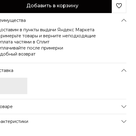
Добавить в корзину
еимущества
оставим в пункты выдачи Яндекс Маркета
римерьте товары и верните неподходящие
плата частями в Сплит
плачивайте после примерки
добный возврат
ставка
товаре
ш роскошный цельнолистовой черный чай с
рактеристики
зотической сладостью сублимированного манго и
вежающим холодком мяты создает элегантный и
тикул
CI-MM
дрящий вкус. Гармоничное сочетание ингредиентов