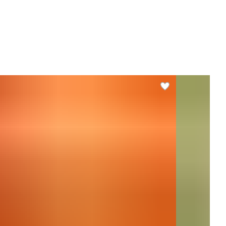
иниц в одном товаре
1
 товара, г
70
нимальная температура
10
ксимальная
22
мпература
 содержит
без ГМО, без вкусовых
добавок, без искусственных
добавок, без искусственных
красителей
обенности напитков,
Вегетарианский продукт,
одуктов питания
Диетический продукт,
Натуральный продукт
ргетическая ценность,
2.4
л/100 г
ки, г/100 г
0.2
ы, г/100 г
0
еводы, г/100 г
0.4
личество заводских
1
аковок
 ВЭД коды ЕАЭС
0902300001 - Чай черный
(ферментированный) или
частично
ферментированный, в
первичных упаковках нетто-
массой не более 3 кг, в
одноразовой упаковке