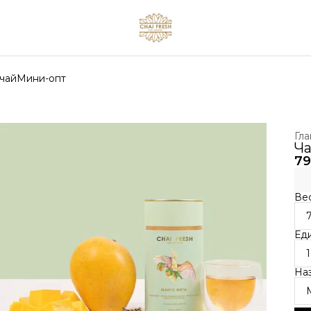
чай
Мини-опт
Гла
Ча
79
Вес
Ед
1
На