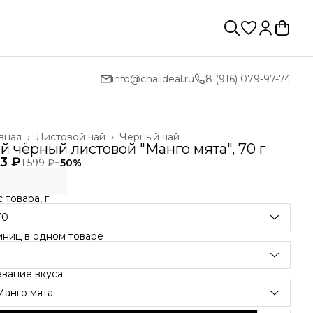
info@chaiideal.ru
8 (916) 079-97-74
вная
›
Листовой чай
›
Черный чай
й чёрный листовой "Манго мята", 70 г
3 ₽
1 599 ₽
−
50
%
 товара, г
70
иниц в одном товаре
звание вкуса
Манго мята