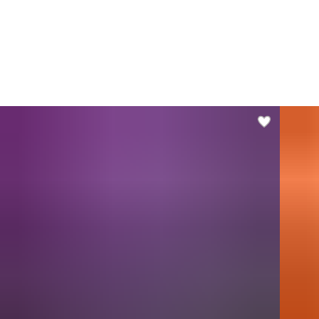
Ед
Вес
Ми
Ма
те
Не
Ос
пр
Эне
кка
Бел
Жир
Угл
Ко
уп
ТН